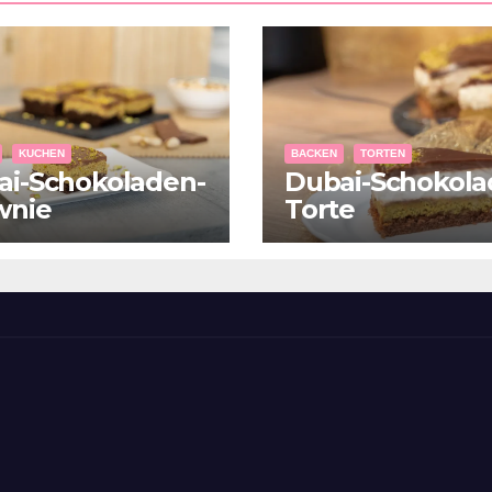
KUCHEN
BACKEN
TORTEN
ai-Schokoladen-
Dubai-Schokola
wnie
Torte