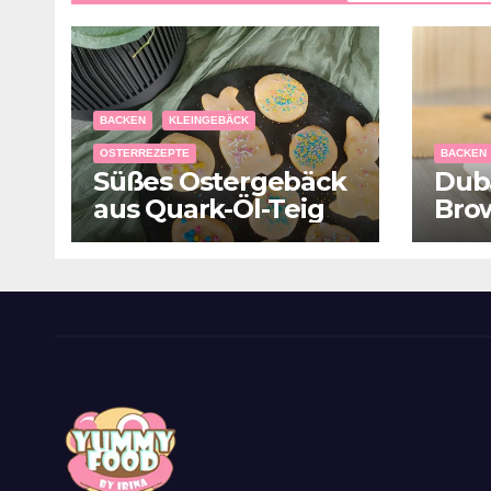
BACKEN
KLEINGEBÄCK
OSTERREZEPTE
BACKEN
Süßes Ostergebäck
Dub
aus Quark-Öl-Teig
Bro