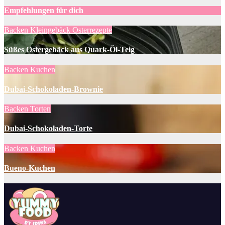
Empfehlungen für dich
Backen
Kleingebäck
Osterrezepte
Süßes Ostergebäck aus Quark-Öl-Teig
Backen
Kuchen
Dubai-Schokoladen-Brownie
Backen
Torten
Dubai-Schokoladen-Torte
Backen
Kuchen
Bueno-Kuchen