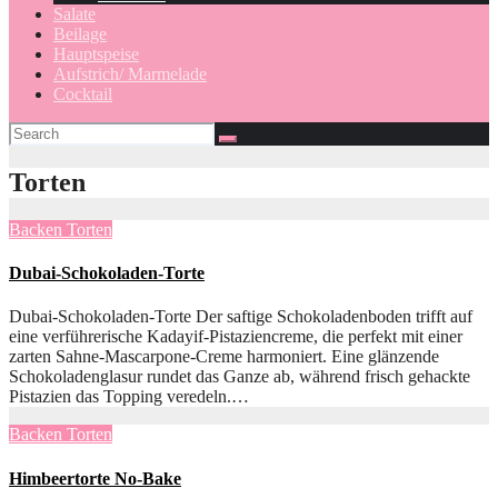
Salate
Beilage
Hauptspeise
Aufstrich/ Marmelade
Cocktail
Torten
Backen
Torten
Dubai-Schokoladen-Torte
Dubai-Schokoladen-Torte Der saftige Schokoladenboden trifft auf
eine verführerische Kadayif-Pistaziencreme, die perfekt mit einer
zarten Sahne-Mascarpone-Creme harmoniert. Eine glänzende
Schokoladenglasur rundet das Ganze ab, während frisch gehackte
Pistazien das Topping veredeln.…
Backen
Torten
Himbeertorte No-Bake