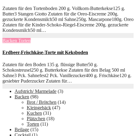
Zutaten für den Tortenboden 200 g. Vollkorn-Butterkekse125 g.
Butter3 Stangen Giotto Zutaten für die Oreo-Eiscreme 200g.
gezuckerte Kondensmilch50 ml Sahne250g. Mascarpone180g. Oreo
Zutaten für die Kinder-Schoko-Riegel-Eiscreme 200g. gezuckerte
Kondensmilch50 ml…
Backen
Torten
Erdbeer-Frischkäse-Torte mit Keksboden
Zutaten für den Boden 135 g. flüssige Butter50 g.
Schokostreusel250 g. Butterkekse Zutaten für den Belag 500 ml
Sahne3 Pck. Sahnefest2 Pck. Vanillezucker400 g. Frischkäse120 g.
gesiebter Puderzucker Zutaten für…
Aufstrich/ Marmelade
(3)
Backen
(98)
Brot / Brötchen
(14)
Kleingebäck
(47)
Kuchen
(31)
Plätzchen
(18)
Torten
(11)
Beilage
(15)
Cocktail
(1)