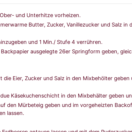
Ober- und Unterhitze vorheizen.
mmerwarme Butter, Zucker, Vanillezucker und Salz in
inzugeben und 1 Min./ Stufe 4 verrühren.
t Backpapier ausgelegte 26er Springform geben, gle
 die Eier, Zucker und Salz in den Mixbehölter geben 
r due Käsekuchenschicht in den Mixbehälter geben und
 auf den Mürbeteig geben und im vorgeheizten Backo
en lassen.
ie Erdbeeren antauen lassen und mit dem Puderzucker