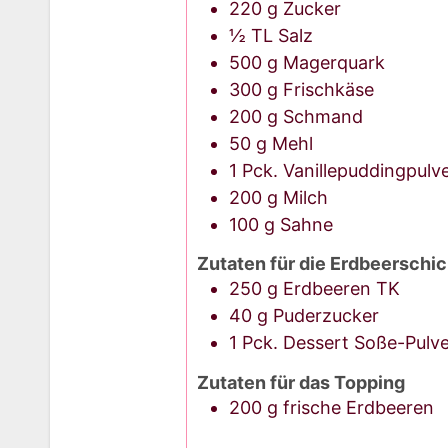
220
g
Zucker
½
TL
Salz
500
g
Magerquark
300
g
Frischkäse
200
g
Schmand
50
g
Mehl
1
Pck.
Vanillepuddingpulv
200
g
Milch
100
g
Sahne
Zutaten für die Erdbeerschic
250
g
Erdbeeren TK
40
g
Puderzucker
1
Pck.
Dessert Soße-Pulve
Zutaten für das Topping
200
g
frische Erdbeeren