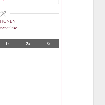
TIONEN
chenstücke
1x
2x
3x