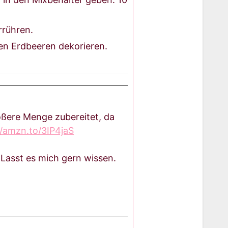
rrühren.
hen Erdbeeren dekorieren.
rößere Menge zubereitet, da
//amzn.to/3IP4jaS
 Lasst es mich gern wissen.