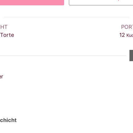
CHT
POR
 Torte
12
Ku
er
schicht