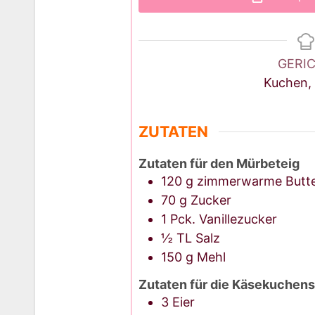
GERI
Kuchen,
ZUTATEN
Zutaten für den Mürbeteig
120
g
zimmerwarme Butt
70
g
Zucker
1
Pck.
Vanillezucker
½
TL
Salz
150
g
Mehl
Zutaten für die Käsekuchen
3
Eier