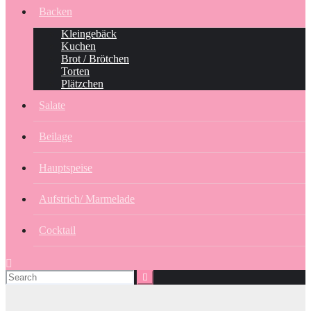
Backen
Kleingebäck
Kuchen
Brot / Brötchen
Torten
Plätzchen
Salate
Beilage
Hauptspeise
Aufstrich/ Marmelade
Cocktail