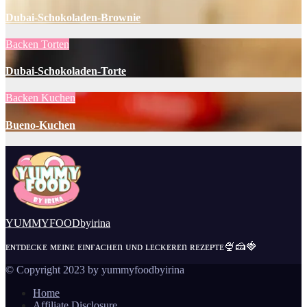
Dubai-Schokoladen-Brownie
Backen
Torten
Dubai-Schokoladen-Torte
Backen
Kuchen
Bueno-Kuchen
YUMMYFOODbyirina
ᴇɴᴛᴅᴇᴄᴋᴇ ᴍᴇɪɴᴇ ᴇɪɴғᴀᴄʜᴇn ᴜɴᴅ ʟᴇᴄᴋᴇʀᴇn ʀᴇᴢᴇᴘᴛᴇ🍨🍰🍓
© Copyright 2023 by yummyfoodbyirina
Home
Affiliate Disclosure