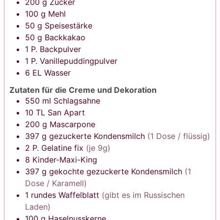
200
g
Zucker
100
g
Mehl
50
g
Speisestärke
50
g
Backkakao
1
P.
Backpulver
1
P.
Vanillepuddingpulver
6
EL
Wasser
Zutaten für die Creme und Dekoration
550
ml
Schlagsahne
10
TL
San Apart
200
g
Mascarpone
397
g
gezuckerte Kondensmilch
(1 Dose / flüssig)
2
P.
Gelatine fix
(je 9g)
8
Kinder-Maxi-King
397
g
gekochte gezuckerte Kondensmilch
(1
Dose / Karamell)
1
rundes
Waffelblatt
(gibt es im Russischen
Laden)
100
g
Haselnusskerne