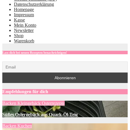
Datenschutzerklärung
Homepage
Impressum
Kasse
Mein Konto
Newsletter
Shop
Warenkorb
Lass dich bei neuen Rezepten benachrichtigen!
Empfehlungen für dich
Backen
Kleingebäck
Osterrezepte
Süßes Ostergebäck aus Quark-Öl-Teig
Backen
Kuchen