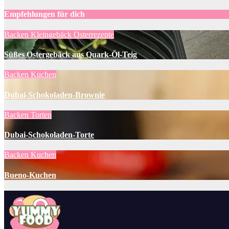
Empfehlungen für dich
Backen
Kleingebäck
Osterrezepte
Süßes Ostergebäck aus Quark-Öl-Teig
Backen
Kuchen
Dubai-Schokoladen-Brownie
Backen
Torten
Dubai-Schokoladen-Torte
Backen
Kuchen
Bueno-Kuchen