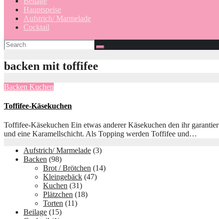
Beilage
Hauptspeise
Aufstrich/ Marmelade
Cocktail
backen mit toffifee
Backen
Kuchen
Toffifee-Käsekuchen
Toffifee-Käsekuchen Ein etwas anderer Käsekuchen den ihr garantiert
und eine Karamellschicht. Als Topping werden Toffifee und…
Aufstrich/ Marmelade
(3)
Backen
(98)
Brot / Brötchen
(14)
Kleingebäck
(47)
Kuchen
(31)
Plätzchen
(18)
Torten
(11)
Beilage
(15)