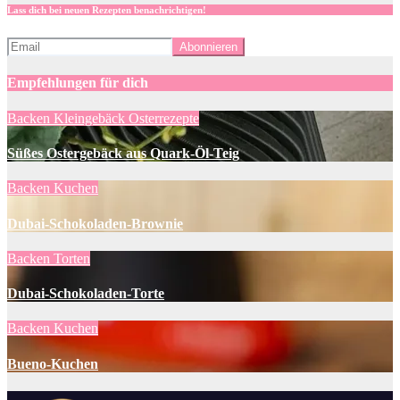
Lass dich bei neuen Rezepten benachrichtigen!
Empfehlungen für dich
Backen
Kleingebäck
Osterrezepte
Süßes Ostergebäck aus Quark-Öl-Teig
Backen
Kuchen
Dubai-Schokoladen-Brownie
Backen
Torten
Dubai-Schokoladen-Torte
Backen
Kuchen
Bueno-Kuchen