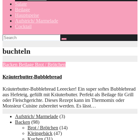
Salate
Beilage
Hauptspeise
Aufstrich/ Marmelade
Cocktail
buchteln
Backen
Beilage
Brot / Brötchen
Kräuterbutter-Bubblebread
Kräuterbutter-Bubblebread Leeecker! Ein super softes Bubblebread
aus Hefeteig, gefüllt mit Kräuterbutter. Perfekt als Beilage für Grill
oder Fleischgerichte. Dieses Rezept kann im Thermomix oder
Monsieur Cuisine zubereitet werden. Es lässt…
Aufstrich/ Marmelade
(3)
Backen
(98)
Brot / Brötchen
(14)
Kleingebäck
(47)
Kuchen
(31)