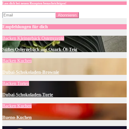
Lass dich bei neuen Rezepten benachrichtigen!
Empfehlungen für dich
Backen
Kleingebäck
Osterrezepte
Süßes Ostergebäck aus Quark-Öl-Teig
Backen
Kuchen
Dubai-Schokoladen-Brownie
Backen
Torten
Dubai-Schokoladen-Torte
Backen
Kuchen
Bueno-Kuchen