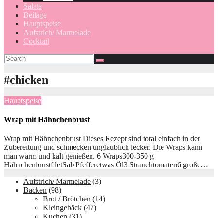
Salate
Beilage
Hauptspeise
Aufstrich/ Marmelade
Cocktail
#chicken
Hauptspeise
Wrap mit Hähnchenbrust
Wrap mit Hähnchenbrust Dieses Rezept sind total einfach in der
Zubereitung und schmecken unglaublich lecker. Die Wraps kann
man warm und kalt genießen. 6 Wraps300-350 g
HähnchenbrustfiletSalzPfefferetwas Öl3 Strauchtomaten6 große…
Aufstrich/ Marmelade
(3)
Backen
(98)
Brot / Brötchen
(14)
Kleingebäck
(47)
Kuchen
(31)