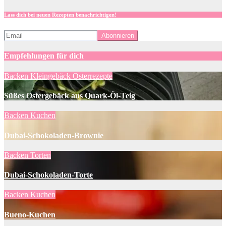
Lass dich bei neuen Rezepten benachrichtigen!
Empfehlungen für dich
Backen
Kleingebäck
Osterrezepte
Süßes Ostergebäck aus Quark-Öl-Teig
Backen
Kuchen
Dubai-Schokoladen-Brownie
Backen
Torten
Dubai-Schokoladen-Torte
Backen
Kuchen
Bueno-Kuchen