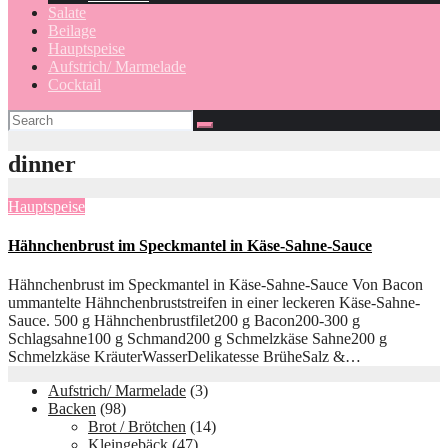
Salate
Beilage
Hauptspeise
Aufstrich/ Marmelade
Cocktail
dinner
Hauptspeise
Hähnchenbrust im Speckmantel in Käse-Sahne-Sauce
Hähnchenbrust im Speckmantel in Käse-Sahne-Sauce Von Bacon
ummantelte Hähnchenbruststreifen in einer leckeren Käse-Sahne-
Sauce. 500 g Hähnchenbrustfilet200 g Bacon200-300 g
Schlagsahne100 g Schmand200 g Schmelzkäse Sahne200 g
Schmelzkäse KräuterWasserDelikatesse BrüheSalz &…
Aufstrich/ Marmelade
(3)
Backen
(98)
Brot / Brötchen
(14)
Kleingebäck
(47)