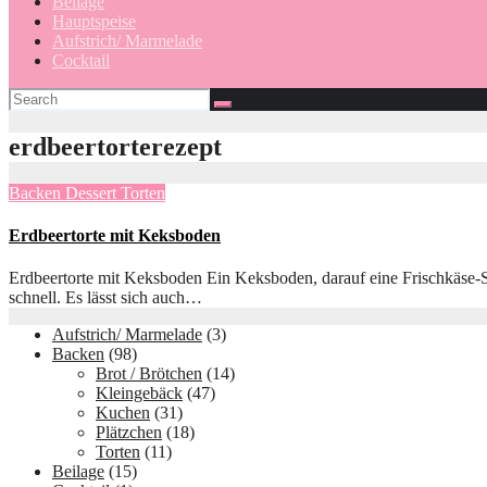
Beilage
Hauptspeise
Aufstrich/ Marmelade
Cocktail
erdbeertorterezept
Backen
Dessert
Torten
Erdbeertorte mit Keksboden
Erdbeertorte mit Keksboden Ein Keksboden, darauf eine Frischkäse-Sah
schnell. Es lässt sich auch…
Aufstrich/ Marmelade
(3)
Backen
(98)
Brot / Brötchen
(14)
Kleingebäck
(47)
Kuchen
(31)
Plätzchen
(18)
Torten
(11)
Beilage
(15)