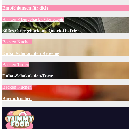
Empfehlungen für dich
Backen
Kleingebäck
Osterrezepte
Süßes Ostergebäck aus Quark-Öl-Teig
Backen
Kuchen
Dubai-Schokoladen-Brownie
Backen
Torten
Dubai-Schokoladen-Torte
Backen
Kuchen
Bueno-Kuchen