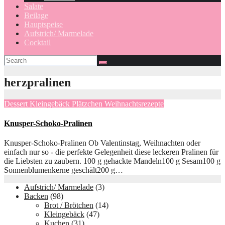
Salate
Beilage
Hauptspeise
Aufstrich/ Marmelade
Cocktail
herzpralinen
Dessert
Kleingebäck
Plätzchen
Weihnachtsrezepte
Knusper-Schoko-Pralinen
Knusper-Schoko-Pralinen Ob Valentinstag, Weihnachten oder
einfach nur so - die perfekte Gelegenheit diese leckeren Pralinen für
die Liebsten zu zaubern. 100 g gehackte Mandeln100 g Sesam100 g
Sonnenblumenkerne geschält200 g…
Aufstrich/ Marmelade
(3)
Backen
(98)
Brot / Brötchen
(14)
Kleingebäck
(47)
Kuchen
(31)