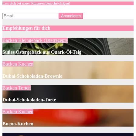
Lass dich bei neuen Rezepten benachrichtigen!
Empfehlungen für dich
Backen
Kleingebäck
Osterrezepte
Süßes Ostergebäck aus Quark-Öl-Teig
Backen
Kuchen
Dubai-Schokoladen-Brownie
Backen
Torten
Dubai-Schokoladen-Torte
Backen
Kuchen
Bueno-Kuchen