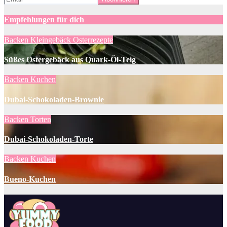
Empfehlungen für dich
Backen
Kleingebäck
Osterrezepte
Süßes Ostergebäck aus Quark-Öl-Teig
Backen
Kuchen
Dubai-Schokoladen-Brownie
Backen
Torten
Dubai-Schokoladen-Torte
Backen
Kuchen
Bueno-Kuchen