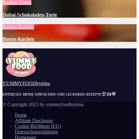
Backen
Torten
Dubai-Schokoladen-Torte
Backen
Kuchen
Bueno-Kuchen
YUMMYFOODbyirina
ᴇɴᴛᴅᴇᴄᴋᴇ ᴍᴇɪɴᴇ ᴇɪɴғᴀᴄʜᴇn ᴜɴᴅ ʟᴇᴄᴋᴇʀᴇn ʀᴇᴢᴇᴘᴛᴇ🍨🍰🍓
© Copyright 2023 by yummyfoodbyirina
Home
Affiliate Disclosure
Cookie-Richtlinie (EU)
Datenschutzerklärung
Homepage