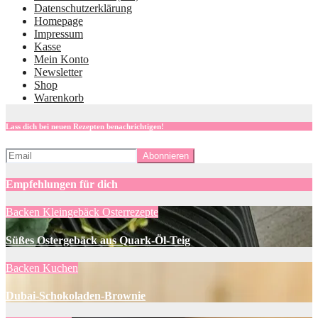
Datenschutzerklärung
Homepage
Impressum
Kasse
Mein Konto
Newsletter
Shop
Warenkorb
Lass dich bei neuen Rezepten benachrichtigen!
Empfehlungen für dich
Backen
Kleingebäck
Osterrezepte
Süßes Ostergebäck aus Quark-Öl-Teig
Backen
Kuchen
Dubai-Schokoladen-Brownie