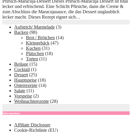
Pfirsich-Maracuja-Dessert Dieses Pfirsich-Maracuja Dessert ist total
lecker und erfrischend. Eine Schicht Pfirsiche, dann die Creme &
zum Abschluss die Maracujasauce, die das Dessert unglaublich
lecker macht. Dieses Rezept eignet sich…
Aufstrich/ Marmelade
(3)
Backen
(98)
Brot / Brötchen
(14)
Kleingebäck
(47)
Kuchen
(31)
Plätzchen
(18)
Torten
(11)
Beilage
(15)
Cocktail
(1)
Dessert
(25)
Hauptspeise
(18)
Osterrezepte
(14)
Salate
(11)
Vorspeise
(2)
Weihnachtsrezepte
(28)
Information
Affiliate Disclosure
Cookie-Richtlinie (EU)