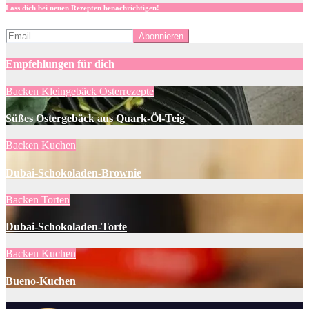
Lass dich bei neuen Rezepten benachrichtigen!
Empfehlungen für dich
Backen
Kleingebäck
Osterrezepte
Süßes Ostergebäck aus Quark-Öl-Teig
Backen
Kuchen
Dubai-Schokoladen-Brownie
Backen
Torten
Dubai-Schokoladen-Torte
Backen
Kuchen
Bueno-Kuchen