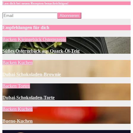
Lass dich bei neuen Rezepten benachrichtigen!
Empfehlungen für dich
Backen
Kleingebäck
Osterrezepte
Süßes Ostergebäck aus Quark-Öl-Teig
Backen
Kuchen
Dubai-Schokoladen-Brownie
Backen
Torten
Dubai-Schokoladen-Torte
Backen
Kuchen
Bueno-Kuchen