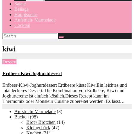
Salate
Beilage
Hauptspeise
Aufstrich/ Marmelade
Cocktail
kiwi
Dessert
Erdbeer-Kiwi-Joghurtdessert
Erdbeer-Kiwi-Joghurtdessert Erdbeere küsst KiwiEin leichtes und
total leckeres Dessert. Die Kombination von Erdbeere, Kiwi und
Joghurtcreme ist einfach köstlich.Dieses Rezept kann im
Thermomix oder Monsieur Cuisine zubereitet werden. Es lässt…
Aufstrich/ Marmelade
(3)
Backen
(98)
Brot / Brötchen
(14)
Kleingebäck
(47)
Kuchen
(31)