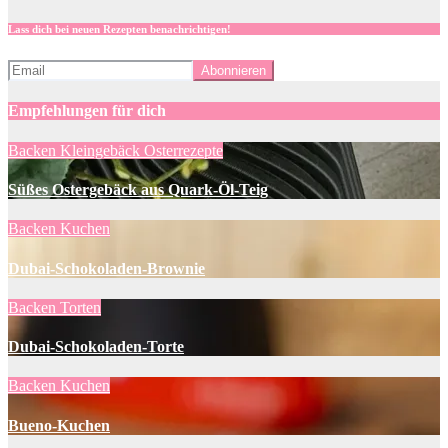
Lass dich bei neuen Rezepten benachrichtigen!
Empfehlungen für dich
Backen
Kleingebäck
Osterrezepte
Süßes Ostergebäck aus Quark-Öl-Teig
Backen
Kuchen
Dubai-Schokoladen-Brownie
Backen
Torten
Dubai-Schokoladen-Torte
Backen
Kuchen
Bueno-Kuchen