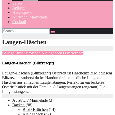
Salate
Beilage
Hauptspeise
Aufstrich/ Marmelade
Cocktail
Laugen-Häschen
Beilage
Brot / Brötchen
Kleingebäck
Osterrezepte
Laugen-Häschen (Blitzrezept)
Laugen-Häschen (Blitzrezept) Osterzeit ist Häschenzeit! Mit diesem
Blitzrezept zauberst du im Handumdrehen niedliche Laugen-
Häschen aus einfachen Laugenstangen. Perfekt für ein leckeres
Osterfrühstück mit der Familie. 8 Laugenstangen (angetaut) Die
Laugenstangen…
Aufstrich/ Marmelade
(3)
Backen
(98)
Brot / Brötchen
(14)
Kleingebäck
(47)