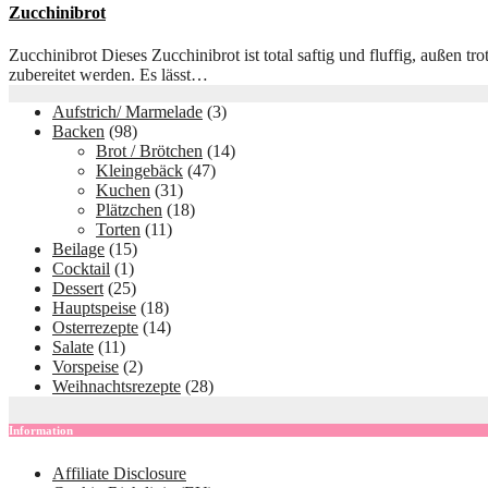
Zucchinibrot
Zucchinibrot Dieses Zucchinibrot ist total saftig und fluffig, außen
zubereitet werden. Es lässt…
Aufstrich/ Marmelade
(3)
Backen
(98)
Brot / Brötchen
(14)
Kleingebäck
(47)
Kuchen
(31)
Plätzchen
(18)
Torten
(11)
Beilage
(15)
Cocktail
(1)
Dessert
(25)
Hauptspeise
(18)
Osterrezepte
(14)
Salate
(11)
Vorspeise
(2)
Weihnachtsrezepte
(28)
Information
Affiliate Disclosure