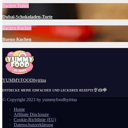
Backen
Torten
Dubai-Schokoladen-Torte
Backen
Kuchen
Bueno-Kuchen
YUMMYFOODbyirina
ᴇɴᴛᴅᴇᴄᴋᴇ ᴍᴇɪɴᴇ ᴇɪɴғᴀᴄʜᴇn ᴜɴᴅ ʟᴇᴄᴋᴇʀᴇn ʀᴇᴢᴇᴘᴛᴇ🍨🍰🍓
© Copyright 2023 by yummyfoodbyirina
Home
Affiliate Disclosure
Cookie-Richtlinie (EU)
Datenschutzerklärung