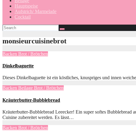
Beilage
Hauptspeise
Aufstrich/ Marmelade
Cocktail
monsieurcuisinebrot
Backen
Brot / Brötchen
Dinkelbaguette
Dieses Dinkelbaguette ist ein köstliches, knuspriges und innen weiche
Backen
Beilage
Brot / Brötchen
Kräuterbutter-Bubblebread
Kräuterbutter-Bubblebread Leeecker! Ein super softes Bubblebread aus
Cuisine zubereitet werden. Es lässt…
Backen
Brot / Brötchen