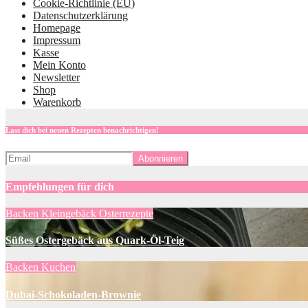
Cookie-Richtlinie (EU)
Datenschutzerklärung
Homepage
Impressum
Kasse
Mein Konto
Newsletter
Shop
Warenkorb
Lass dich bei neuen Rezepten benachrichtigen!
Empfehlungen für dich
Backen
Kleingebäck
Osterrezepte
Süßes Ostergebäck aus Quark-Öl-Teig
Backen
Kuchen
Dubai-Schokoladen-Brownie