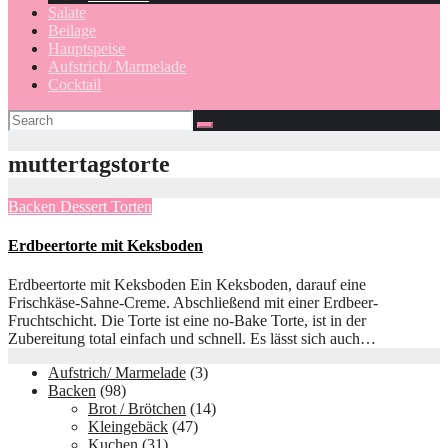
Salate
Beilage
Hauptspeise
Aufstrich/ Marmelade
Cocktail
muttertagstorte
Backen
Dessert
Torten
Erdbeertorte mit Keksboden
Erdbeertorte mit Keksboden Ein Keksboden, darauf eine
Frischkäse-Sahne-Creme. Abschließend mit einer Erdbeer-
Fruchtschicht. Die Torte ist eine no-Bake Torte, ist in der
Zubereitung total einfach und schnell. Es lässt sich auch…
Aufstrich/ Marmelade
(3)
Backen
(98)
Brot / Brötchen
(14)
Kleingebäck
(47)
Kuchen
(31)