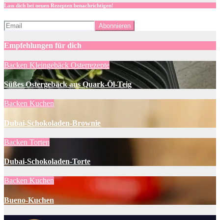
Lass dich bei neuen Rezepten benachrichtigen!
Empfehlungen für dich
Backen
Kleingebäck
Osterrezepte
Süßes Ostergebäck aus Quark-Öl-Teig
Backen
Kuchen
Dubai-Schokoladen-Brownie
Backen
Torten
Dubai-Schokoladen-Torte
Backen
Kuchen
Bueno-Kuchen