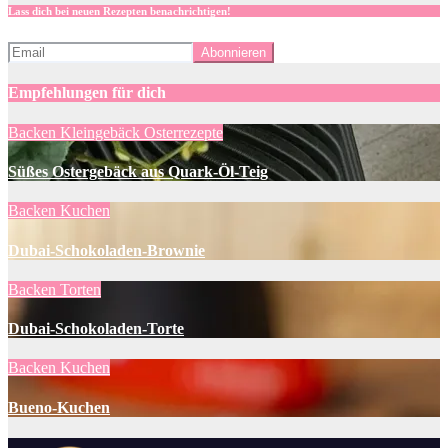
Lass dich bei neuen Rezepten benachrichtigen!
Empfehlungen für dich
Backen
Kleingebäck
Osterrezepte
Süßes Ostergebäck aus Quark-Öl-Teig
Backen
Kuchen
Dubai-Schokoladen-Brownie
Backen
Torten
Dubai-Schokoladen-Torte
Backen
Kuchen
Bueno-Kuchen