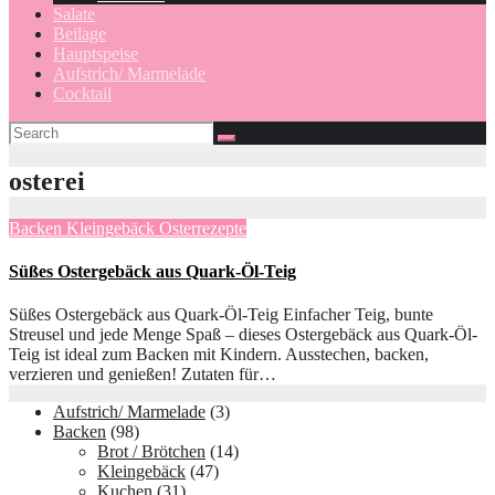
Salate
Beilage
Hauptspeise
Aufstrich/ Marmelade
Cocktail
osterei
Backen
Kleingebäck
Osterrezepte
Süßes Ostergebäck aus Quark-Öl-Teig
Süßes Ostergebäck aus Quark-Öl-Teig Einfacher Teig, bunte
Streusel und jede Menge Spaß – dieses Ostergebäck aus Quark-Öl-
Teig ist ideal zum Backen mit Kindern. Ausstechen, backen,
verzieren und genießen! Zutaten für…
Aufstrich/ Marmelade
(3)
Backen
(98)
Brot / Brötchen
(14)
Kleingebäck
(47)
Kuchen
(31)