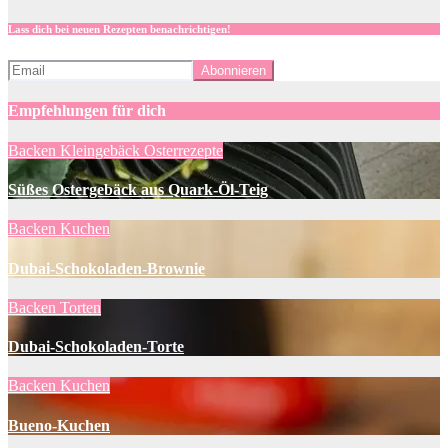
Lass dich bei neuen Rezepten benachrichtigen!
Empfehlungen für dich
Backen
Kleingebäck
Osterrezepte
Süßes Ostergebäck aus Quark-Öl-Teig
Backen
Kuchen
Dubai-Schokoladen-Brownie
Backen
Torten
Dubai-Schokoladen-Torte
Backen
Kuchen
Bueno-Kuchen