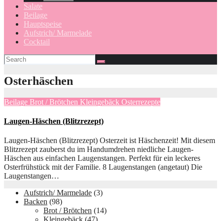
Salate
Beilage
Hauptspeise
Aufstrich/ Marmelade
Cocktail
Osterhäschen
Beilage
Brot / Brötchen
Kleingebäck
Osterrezepte
Laugen-Häschen (Blitzrezept)
Laugen-Häschen (Blitzrezept) Osterzeit ist Häschenzeit! Mit diesem
Blitzrezept zauberst du im Handumdrehen niedliche Laugen-
Häschen aus einfachen Laugenstangen. Perfekt für ein leckeres
Osterfrühstück mit der Familie. 8 Laugenstangen (angetaut) Die
Laugenstangen…
Aufstrich/ Marmelade
(3)
Backen
(98)
Brot / Brötchen
(14)
Kleingebäck
(47)