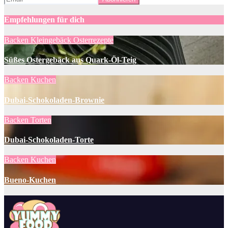
Empfehlungen für dich
Backen
Kleingebäck
Osterrezepte
Süßes Ostergebäck aus Quark-Öl-Teig
Backen
Kuchen
Dubai-Schokoladen-Brownie
Backen
Torten
Dubai-Schokoladen-Torte
Backen
Kuchen
Bueno-Kuchen