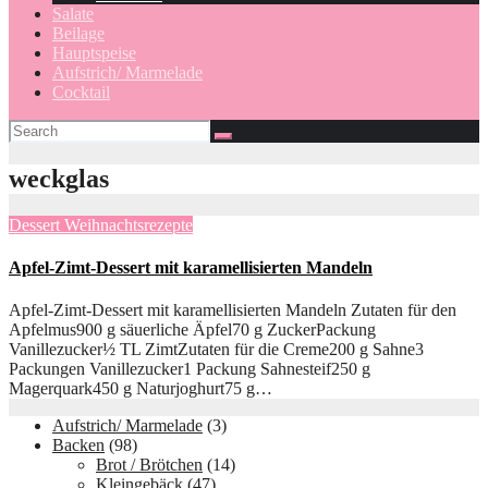
Salate
Beilage
Hauptspeise
Aufstrich/ Marmelade
Cocktail
weckglas
Dessert
Weihnachtsrezepte
Apfel-Zimt-Dessert mit karamellisierten Mandeln
Apfel-Zimt-Dessert mit karamellisierten Mandeln Zutaten für den
Apfelmus900 g säuerliche Äpfel70 g ZuckerPackung
Vanillezucker½ TL ZimtZutaten für die Creme200 g Sahne3
Packungen Vanillezucker1 Packung Sahnesteif250 g
Magerquark450 g Naturjoghurt75 g…
Aufstrich/ Marmelade
(3)
Backen
(98)
Brot / Brötchen
(14)
Kleingebäck
(47)