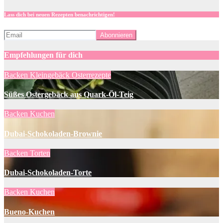
Lass dich bei neuen Rezepten benachrichtigen!
Empfehlungen für dich
Backen
Kleingebäck
Osterrezepte
Süßes Ostergebäck aus Quark-Öl-Teig
Backen
Kuchen
Dubai-Schokoladen-Brownie
Backen
Torten
Dubai-Schokoladen-Torte
Backen
Kuchen
Bueno-Kuchen