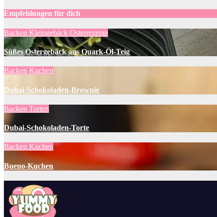
Empfehlungen für dich
Backen
Kleingebäck
Osterrezepte
Süßes Ostergebäck aus Quark-Öl-Teig
Backen
Kuchen
Dubai-Schokoladen-Brownie
Backen
Torten
Dubai-Schokoladen-Torte
Backen
Kuchen
Bueno-Kuchen