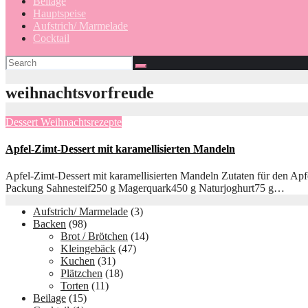
Beilage
Hauptspeise
Aufstrich/ Marmelade
Cocktail
weihnachtsvorfreude
Dessert
Weihnachtsrezepte
Apfel-Zimt-Dessert mit karamellisierten Mandeln
Apfel-Zimt-Dessert mit karamellisierten Mandeln Zutaten für den 
Packung Sahnesteif250 g Magerquark450 g Naturjoghurt75 g…
Aufstrich/ Marmelade
(3)
Backen
(98)
Brot / Brötchen
(14)
Kleingebäck
(47)
Kuchen
(31)
Plätzchen
(18)
Torten
(11)
Beilage
(15)