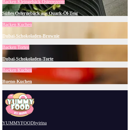
Backen
Kleingebäck
Osterrezepte
Süßes Ostergebäck aus Quark-Öl-Teig
Backen
Kuchen
Dubai-Schokoladen-Brownie
Backen
Torten
Dubai-Schokoladen-Torte
Backen
Kuchen
Bueno-Kuchen
YUMMYFOODbyirina