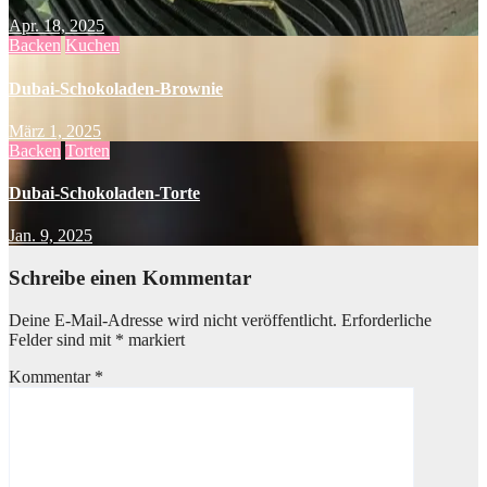
Apr. 18, 2025
Backen
Kuchen
Dubai-Schokoladen-Brownie
März 1, 2025
Backen
Torten
Dubai-Schokoladen-Torte
Jan. 9, 2025
Schreibe einen Kommentar
Deine E-Mail-Adresse wird nicht veröffentlicht.
Erforderliche
Felder sind mit
*
markiert
Kommentar
*