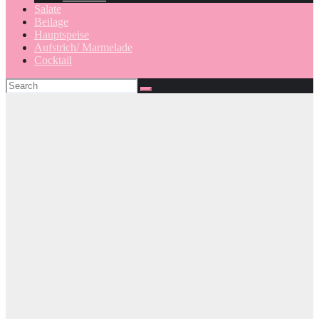
Salate
Beilage
Hauptspeise
Aufstrich/ Marmelade
Cocktail