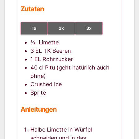
Zutaten
1x
2x
3x
½
Limette
3
EL
TK Beeren
1
EL
Rohrzucker
40
cl
Pitu
(geht natürlich auch
ohne)
Crushed Ice
Sprite
Anleitungen
Halbe Limette in Würfel
schneiden und in das