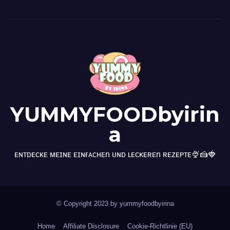
YUMMYFOODbyirin
a
ᴇɴᴛᴅᴇᴄᴋᴇ ᴍᴇɪɴᴇ ᴇɪɴғᴀᴄʜᴇn ᴜɴᴅ ʟᴇᴄᴋᴇʀᴇn ʀᴇᴢᴇᴘᴛᴇ🍨🍰🍓
© Copyright 2023 by yummyfoodbyirina
Home
Affiliate Disclosure
Cookie-Richtlinie (EU)