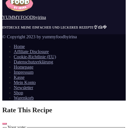
YUMMYFOODbyirina
ᴇɴᴛᴅᴇᴄᴋᴇ ᴍᴇɪɴᴇ ᴇɪɴғᴀᴄʜᴇn ᴜɴᴅ ʟᴇᴄᴋᴇʀᴇn ʀᴇᴢᴇᴘᴛᴇ🍨🍰🍓
© Copyright 2023 by yummyfoodbyirina
Home
Affiliate Disclosure
Cookie-Richtlinie (EU)
Datenschutzerklärung
Homepage
Impressum
Kasse
Mein Konto
Newsletter
Shop
Warenkorb
Rate This Recipe
Your vote: