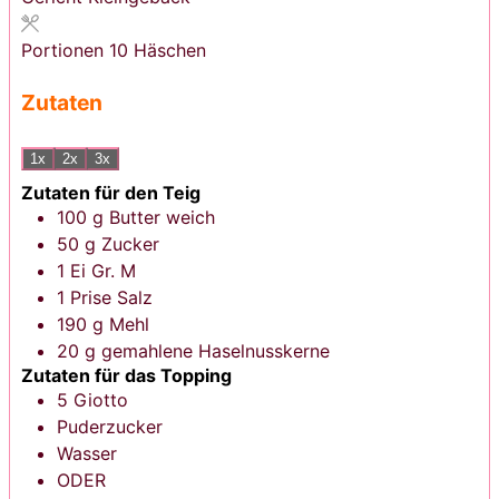
Portionen
10
Häschen
Zutaten
1x
2x
3x
Zutaten für den Teig
100
g
Butter
weich
50
g
Zucker
1
Ei
Gr. M
1
Prise
Salz
190
g
Mehl
20
g
gemahlene Haselnusskerne
Zutaten für das Topping
5
Giotto
Puderzucker
Wasser
ODER