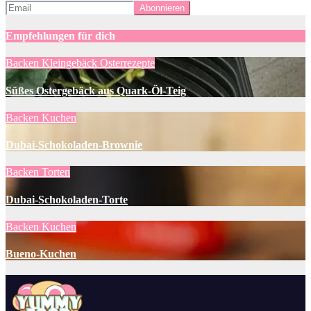
Empfehlungen für dich
Backen
Kleingebäck
Osterrezepte
Süßes Ostergebäck aus Quark-Öl-Teig
Backen
Kuchen
Dubai-Schokoladen-Brownie
Backen
Torten
Dubai-Schokoladen-Torte
Backen
Kuchen
Bueno-Kuchen