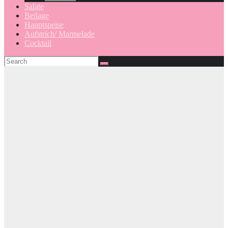
Salate
Beilage
Hauptspeise
Aufstrich/ Marmelade
Cocktail