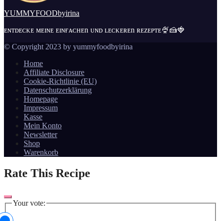
YUMMYFOODbyirina
ᴇɴᴛᴅᴇᴄᴋᴇ ᴍᴇɪɴᴇ ᴇɪɴғᴀᴄʜᴇn ᴜɴᴅ ʟᴇᴄᴋᴇʀᴇn ʀᴇᴢᴇᴘᴛᴇ🍨🍰🍓
© Copyright 2023 by yummyfoodbyirina
Home
Affiliate Disclosure
Cookie-Richtlinie (EU)
Datenschutzerklärung
Homepage
Impressum
Kasse
Mein Konto
Newsletter
Shop
Warenkorb
Rate This Recipe
Your vote: