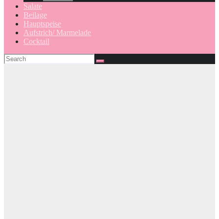
Salate
Beilage
Hauptspeise
Aufstrich/ Marmelade
Cocktail