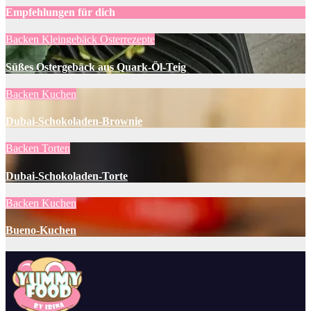
Empfehlungen für dich
Backen
Kleingebäck
Osterrezepte
Süßes Ostergebäck aus Quark-Öl-Teig
Backen
Kuchen
Dubai-Schokoladen-Brownie
Backen
Torten
Dubai-Schokoladen-Torte
Backen
Kuchen
Bueno-Kuchen