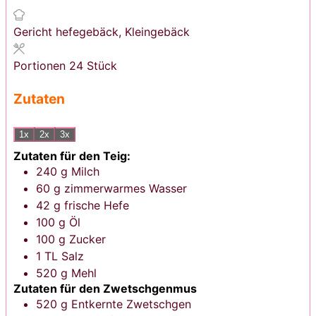
Gericht
hefegebäck, Kleingebäck
Portionen
24
Stück
Zutaten
1x
2x
3x
Zutaten für den Teig:
240
g
Milch
60
g
zimmerwarmes Wasser
42
g
frische Hefe
100
g
Öl
100
g
Zucker
1
TL
Salz
520
g
Mehl
Zutaten für den Zwetschgenmus
520
g
Entkernte Zwetschgen