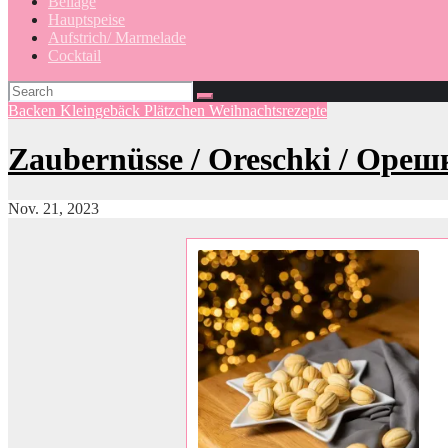
Beilage
Hauptspeise
Aufstrich/ Marmelade
Cocktail
Backen
Kleingebäck
Plätzchen
Weihnachtsrezepte
Zaubernüsse / Oreschki / Oреш
Nov. 21, 2023