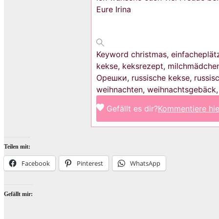
Eure Irina
Keyword
christmas, einfacheplät
kekse, keksrezept, milchmädchen
Oрешки, russische kekse, russis
weihnachten, weihnachtsgebäck,
Gefällt es dir?
Kommentiere hie
Teilen mit:
Facebook
Pinterest
WhatsApp
Gefällt mir: