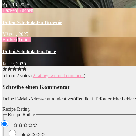
Apr. 18, 2025
Backen
Kuchen
Dubai-Schokoladen-Brownie
März 1, 2025
Backen
Torten
Dubai-Schokoladen-Torte
Jan. 9, 2025
5 from 2 votes (
2 ratings without comment
)
Schreibe einen Kommentar
Deine E-Mail-Adresse wird nicht veröffentlicht.
Erforderliche Felder 
Recipe Rating
Recipe Rating