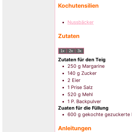
Kochutensilien
Nussbäcker
Zutaten
1x
2x
3x
Zutaten für den Teig
250
g
Margarine
140
g
Zucker
2
Eier
1
Prise
Salz
520
g
Mehl
1
P.
Backpulver
Zuaten für die Füllung
600
g
gekochte gezuckerte
Anleitungen