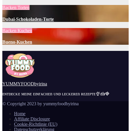
Backen
Torten
Dubai-Schokoladen-Torte
Backen
Kuchen
Bueno-Kuchen
YUMMYFOODbyirina
ᴇɴᴛᴅᴇᴄᴋᴇ ᴍᴇɪɴᴇ ᴇɪɴғᴀᴄʜᴇn ᴜɴᴅ ʟᴇᴄᴋᴇʀᴇn ʀᴇᴢᴇᴘᴛᴇ🍨🍰🍓
© Copyright 2023 by yummyfoodbyirina
Home
Affiliate Disclosure
Cookie-Richtlinie (EU)
Datenschutzerklärung