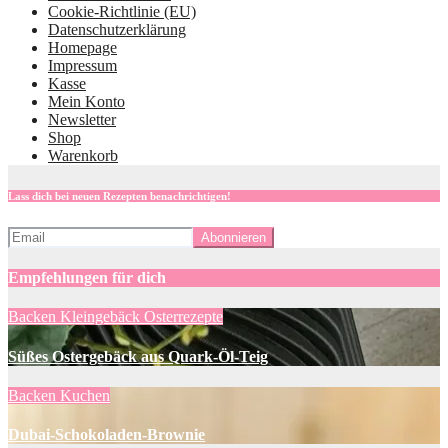
Cookie-Richtlinie (EU)
Datenschutzerklärung
Homepage
Impressum
Kasse
Mein Konto
Newsletter
Shop
Warenkorb
Lass dich bei neuen Rezepten benachrichtigen!
Empfehlungen für dich
Backen
Kleingebäck
Osterrezepte
Süßes Ostergebäck aus Quark-Öl-Teig
Backen
Kuchen
Dubai-Schokoladen-Brownie