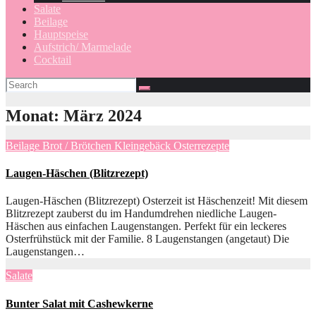
Salate
Beilage
Hauptspeise
Aufstrich/ Marmelade
Cocktail
Monat:
März 2024
Beilage
Brot / Brötchen
Kleingebäck
Osterrezepte
Laugen-Häschen (Blitzrezept)
Laugen-Häschen (Blitzrezept) Osterzeit ist Häschenzeit! Mit diesem
Blitzrezept zauberst du im Handumdrehen niedliche Laugen-
Häschen aus einfachen Laugenstangen. Perfekt für ein leckeres
Osterfrühstück mit der Familie. 8 Laugenstangen (angetaut) Die
Laugenstangen…
Salate
Bunter Salat mit Cashewkerne