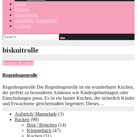
Salate
Beilage
Hauptspeise
Aufstrich/ Marmelade
Cocktail
biskuitrolle
Backen
Kuchen
Regenbogenrolle
Regenbogenrolle Die Regenbogenrolle ist ein wunderbarer Kuchen,
der perfekt zu besonderen Anlässen wie Kindergeburtstagen oder
Einschulungen passt. Es ist ein bunter Kuchen, der sicherlich Kinder
und Erwachsene gleichermaßen begeistert. Dieses…
Aufstrich/ Marmelade
(3)
Backen
(98)
Brot / Brötchen
(14)
Kleingebäck
(47)
Kuchen
(31)