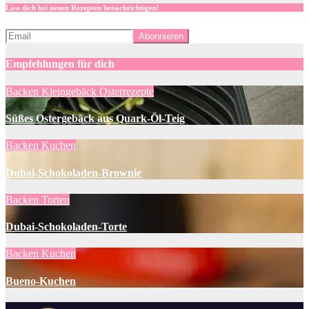
Lass dich bei neuen Rezepten benachrichtigen!
Empfehlungen für dich
Backen
Kleingebäck
Osterrezepte
Süßes Ostergebäck aus Quark-Öl-Teig
Backen
Kuchen
Dubai-Schokoladen-Brownie
Backen
Torten
Dubai-Schokoladen-Torte
Backen
Kuchen
Bueno-Kuchen