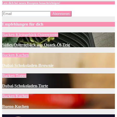
Lass dich bei neuen Rezepten benachrichtigen!
Empfehlungen für dich
Backen
Kleingebäck
Osterrezepte
Süßes Ostergebäck aus Quark-Öl-Teig
Backen
Kuchen
Dubai-Schokoladen-Brownie
Backen
Torten
Dubai-Schokoladen-Torte
Backen
Kuchen
Bueno-Kuchen