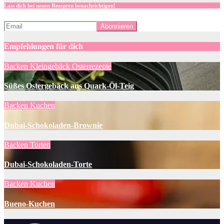
Lass dich bei neuen Rezepten benachrichtigen!
Empfehlungen für dich
Backen
Kleingebäck
Osterrezepte
Süßes Ostergebäck aus Quark-Öl-Teig
Backen
Kuchen
Dubai-Schokoladen-Brownie
Backen
Torten
Dubai-Schokoladen-Torte
Backen
Kuchen
Bueno-Kuchen