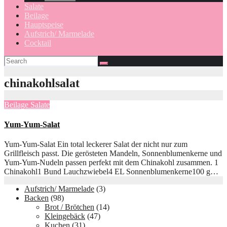
Salate
Beilage
Hauptspeise
Aufstrich/ Marmelade
Cocktail
chinakohlsalat
Beilage
Salate
Yum-Yum-Salat
Yum-Yum-Salat Ein total leckerer Salat der nicht nur zum
Grillfleisch passt. Die gerösteten Mandeln, Sonnenblumenkerne und
Yum-Yum-Nudeln passen perfekt mit dem Chinakohl zusammen. 1
Chinakohl1 Bund Lauchzwiebel4 EL Sonnenblumenkerne100 g…
Aufstrich/ Marmelade
(3)
Backen
(98)
Brot / Brötchen
(14)
Kleingebäck
(47)
Kuchen
(31)