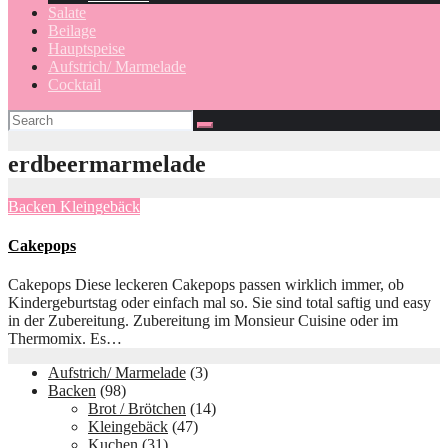
Salate
Beilage
Hauptspeise
Aufstrich/ Marmelade
Cocktail
erdbeermarmelade
Backen
Kleingebäck
Cakepops
Cakepops Diese leckeren Cakepops passen wirklich immer, ob
Kindergeburtstag oder einfach mal so. Sie sind total saftig und easy
in der Zubereitung. Zubereitung im Monsieur Cuisine oder im
Thermomix. Es…
Aufstrich/ Marmelade
(3)
Backen
(98)
Brot / Brötchen
(14)
Kleingebäck
(47)
Kuchen
(31)