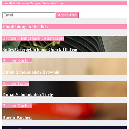
Lass dich bei neuen Rezepten benachrichtigen!
Empfehlungen für dich
Backen
Kleingebäck
Osterrezepte
Süßes Ostergebäck aus Quark-Öl-Teig
Backen
Kuchen
Dubai-Schokoladen-Brownie
Backen
Torten
Dubai-Schokoladen-Torte
Backen
Kuchen
Bueno-Kuchen