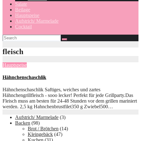
Salate
Beilage
Hauptspeise
Aufstrich/ Marmelade
Cocktail
fleisch
Hauptspeise
Hähnchenschaschlik
Hähnchenschaschlik Saftiges, weiches und zartes
Hähnchengrillfleisch - sooo lecker! Perfekt für jede Grillparty.Das
Fleisch muss am besten für 24-48 Stunden vor dem grillen mariniert
werden. 2,5 kg Hahnchenbrustfilet350 g Zwiebel500…
Aufstrich/ Marmelade
(3)
Backen
(98)
Brot / Brötchen
(14)
Kleingebäck
(47)
Kuchen
(31)