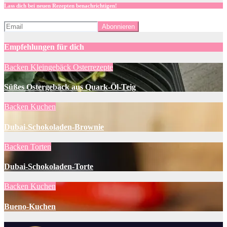
Lass dich bei neuen Rezepten benachrichtigen!
Empfehlungen für dich
Backen
Kleingebäck
Osterrezepte
Süßes Ostergebäck aus Quark-Öl-Teig
Backen
Kuchen
Dubai-Schokoladen-Brownie
Backen
Torten
Dubai-Schokoladen-Torte
Backen
Kuchen
Bueno-Kuchen