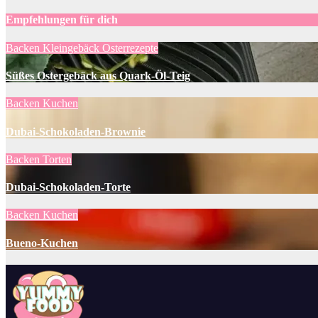
Empfehlungen für dich
Backen
Kleingebäck
Osterrezepte
Süßes Ostergebäck aus Quark-Öl-Teig
Backen
Kuchen
Dubai-Schokoladen-Brownie
Backen
Torten
Dubai-Schokoladen-Torte
Backen
Kuchen
Bueno-Kuchen