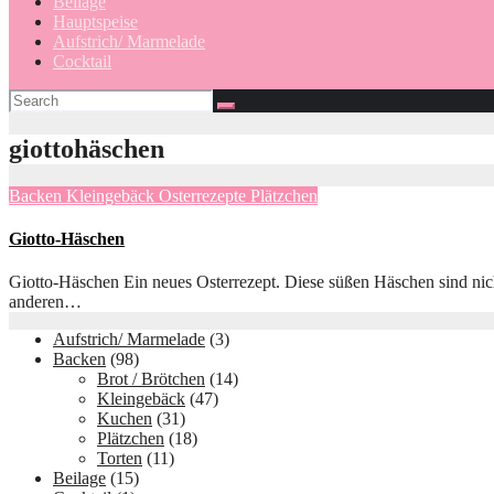
Beilage
Hauptspeise
Aufstrich/ Marmelade
Cocktail
giottohäschen
Backen
Kleingebäck
Osterrezepte
Plätzchen
Giotto-Häschen
Giotto-Häschen Ein neues Osterrezept. Diese süßen Häschen sind nich
anderen…
Aufstrich/ Marmelade
(3)
Backen
(98)
Brot / Brötchen
(14)
Kleingebäck
(47)
Kuchen
(31)
Plätzchen
(18)
Torten
(11)
Beilage
(15)