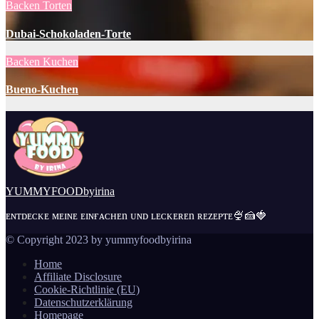
Backen
Torten
Dubai-Schokoladen-Torte
Backen
Kuchen
Bueno-Kuchen
YUMMYFOODbyirina
ᴇɴᴛᴅᴇᴄᴋᴇ ᴍᴇɪɴᴇ ᴇɪɴғᴀᴄʜᴇn ᴜɴᴅ ʟᴇᴄᴋᴇʀᴇn ʀᴇᴢᴇᴘᴛᴇ🍨🍰🍓
© Copyright 2023 by yummyfoodbyirina
Home
Affiliate Disclosure
Cookie-Richtlinie (EU)
Datenschutzerklärung
Homepage