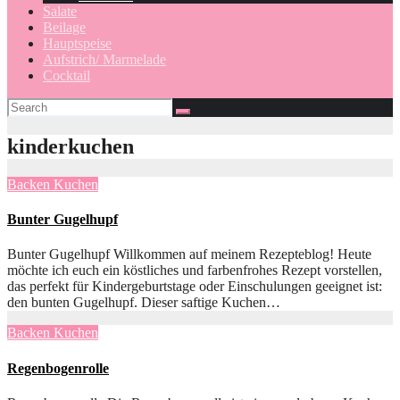
Salate
Beilage
Hauptspeise
Aufstrich/ Marmelade
Cocktail
kinderkuchen
Backen
Kuchen
Bunter Gugelhupf
Bunter Gugelhupf Willkommen auf meinem Rezepteblog! Heute
möchte ich euch ein köstliches und farbenfrohes Rezept vorstellen,
das perfekt für Kindergeburtstage oder Einschulungen geeignet ist:
den bunten Gugelhupf. Dieser saftige Kuchen…
Backen
Kuchen
Regenbogenrolle