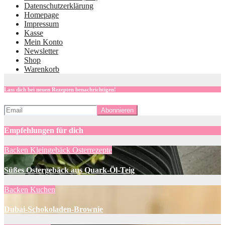
Datenschutzerklärung
Homepage
Impressum
Kasse
Mein Konto
Newsletter
Shop
Warenkorb
Lass dich bei neuen Rezepten benachrichtigen!
Empfehlungen für dich
Backen
Kleingebäck
Osterrezepte
Süßes Ostergebäck aus Quark-Öl-Teig
Backen
Kuchen
Dubai-Schokoladen-Brownie