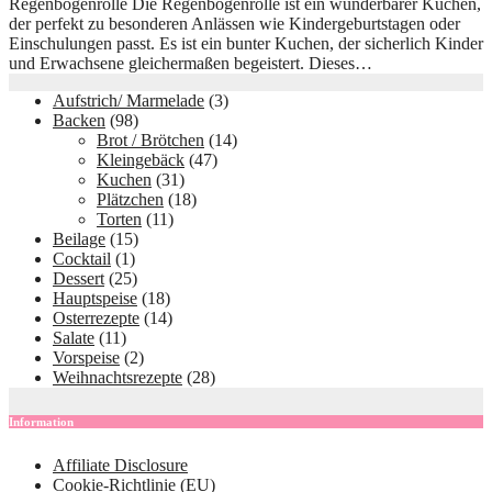
Regenbogenrolle Die Regenbogenrolle ist ein wunderbarer Kuchen,
der perfekt zu besonderen Anlässen wie Kindergeburtstagen oder
Einschulungen passt. Es ist ein bunter Kuchen, der sicherlich Kinder
und Erwachsene gleichermaßen begeistert. Dieses…
Aufstrich/ Marmelade
(3)
Backen
(98)
Brot / Brötchen
(14)
Kleingebäck
(47)
Kuchen
(31)
Plätzchen
(18)
Torten
(11)
Beilage
(15)
Cocktail
(1)
Dessert
(25)
Hauptspeise
(18)
Osterrezepte
(14)
Salate
(11)
Vorspeise
(2)
Weihnachtsrezepte
(28)
Information
Affiliate Disclosure
Cookie-Richtlinie (EU)