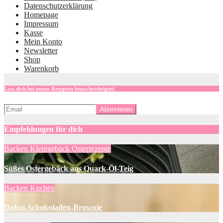
Datenschutzerklärung
Homepage
Impressum
Kasse
Mein Konto
Newsletter
Shop
Warenkorb
Lass dich bei neuen Rezepten benachrichtigen!
Empfehlungen für dich
Backen
Kleingebäck
Osterrezepte
Süßes Ostergebäck aus Quark-Öl-Teig
Backen
Kuchen
Dubai-Schokoladen-Brownie