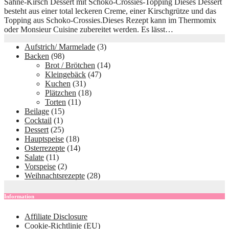
Sahne-Kirsch Dessert mit Schoko-Crossies-Topping Dieses Dessert
besteht aus einer total leckeren Creme, einer Kirschgrütze und das
Topping aus Schoko-Crossies.Dieses Rezept kann im Thermomix
oder Monsieur Cuisine zubereitet werden. Es lässt…
Aufstrich/ Marmelade
(3)
Backen
(98)
Brot / Brötchen
(14)
Kleingebäck
(47)
Kuchen
(31)
Plätzchen
(18)
Torten
(11)
Beilage
(15)
Cocktail
(1)
Dessert
(25)
Hauptspeise
(18)
Osterrezepte
(14)
Salate
(11)
Vorspeise
(2)
Weihnachtsrezepte
(28)
Information
Affiliate Disclosure
Cookie-Richtlinie (EU)