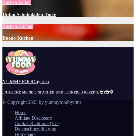
Backen
Torten
Dubai-Schokoladen-Torte
Backen
Kuchen
Bueno-Kuchen
YUMMYFOODbyirina
ᴇɴᴛᴅᴇᴄᴋᴇ ᴍᴇɪɴᴇ ᴇɪɴғᴀᴄʜᴇn ᴜɴᴅ ʟᴇᴄᴋᴇʀᴇn ʀᴇᴢᴇᴘᴛᴇ🍨🍰🍓
© Copyright 2023 by yummyfoodbyirina
Home
Affiliate Disclosure
Cookie-Richtlinie (EU)
Datenschutzerklärung
Homepage