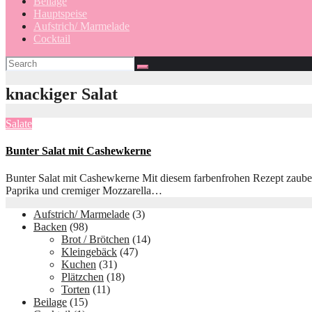
Beilage
Hauptspeise
Aufstrich/ Marmelade
Cocktail
knackiger Salat
Salate
Bunter Salat mit Cashewkerne
Bunter Salat mit Cashewkerne Mit diesem farbenfrohen Rezept zaubers
Paprika und cremiger Mozzarella…
Aufstrich/ Marmelade
(3)
Backen
(98)
Brot / Brötchen
(14)
Kleingebäck
(47)
Kuchen
(31)
Plätzchen
(18)
Torten
(11)
Beilage
(15)