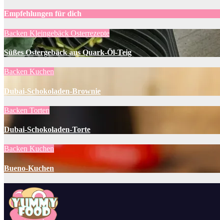
Empfehlungen für dich
Backen
Kleingebäck
Osterrezepte
Süßes Ostergebäck aus Quark-Öl-Teig
Backen
Kuchen
Dubai-Schokoladen-Brownie
Backen
Torten
Dubai-Schokoladen-Torte
Backen
Kuchen
Bueno-Kuchen