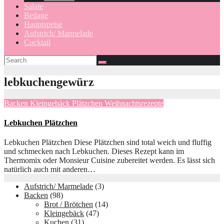
Salate
Beilage
Hauptspeise
Aufstrich/ Marmelade
Cocktail
lebkuchengewürz
Backen
Kleingebäck
Plätzchen
Weihnachtsrezepte
Lebkuchen Plätzchen
Lebkuchen Plätzchen Diese Plätzchen sind total weich und fluffig
und schmecken nach Lebkuchen. Dieses Rezept kann im
Thermomix oder Monsieur Cuisine zubereitet werden. Es lässt sich
natürlich auch mit anderen…
Aufstrich/ Marmelade
(3)
Backen
(98)
Brot / Brötchen
(14)
Kleingebäck
(47)
Kuchen
(31)