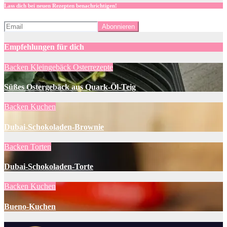
Lass dich bei neuen Rezepten benachrichtigen!
Empfehlungen für dich
Backen
Kleingebäck
Osterrezepte
Süßes Ostergebäck aus Quark-Öl-Teig
Backen
Kuchen
Dubai-Schokoladen-Brownie
Backen
Torten
Dubai-Schokoladen-Torte
Backen
Kuchen
Bueno-Kuchen