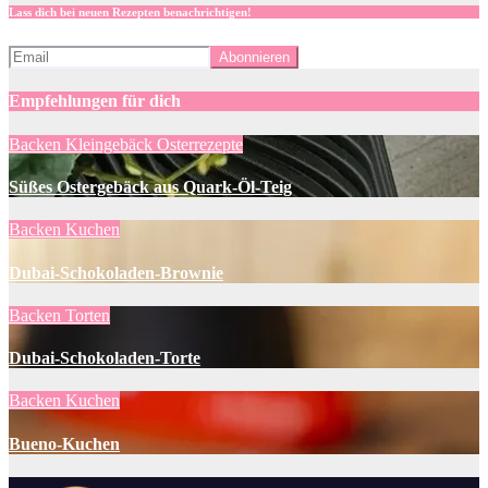
Lass dich bei neuen Rezepten benachrichtigen!
Empfehlungen für dich
Backen
Kleingebäck
Osterrezepte
Süßes Ostergebäck aus Quark-Öl-Teig
Backen
Kuchen
Dubai-Schokoladen-Brownie
Backen
Torten
Dubai-Schokoladen-Torte
Backen
Kuchen
Bueno-Kuchen