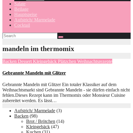
Salate
Beilage
Hauptspeise
Aufstrich/ Marmelade
Cocktail
mandeln im thermomix
Backen
Dessert
Kleingebäck
Plätzchen
Weihnachtsrezepte
Gebrannte Mandeln mit Glitzer
Gebrannte Mandeln mit Glitzer Ein totaler Klassiker auf dem
Weihnachtsmarkt sind Gebrannte Mandeln - sie dürfen einfach nicht
fehlen.Dieses Rezept kann im Thermomix oder Monsieur Cuisine
zubereitet werden. Es lässt…
Aufstrich/ Marmelade
(3)
Backen
(98)
Brot / Brötchen
(14)
Kleingebäck
(47)
Kuchen
(31)