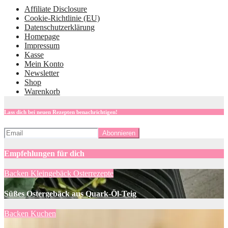
Affiliate Disclosure
Cookie-Richtlinie (EU)
Datenschutzerklärung
Homepage
Impressum
Kasse
Mein Konto
Newsletter
Shop
Warenkorb
Lass dich bei neuen Rezepten benachrichtigen!
Empfehlungen für dich
Backen
Kleingebäck
Osterrezepte
Süßes Ostergebäck aus Quark-Öl-Teig
Backen
Kuchen