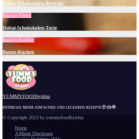
Dubai-Schokoladen-Brownie
Backen
Torten
Dubai-Schokoladen-Torte
Backen
Kuchen
Bueno-Kuchen
YUMMYFOODbyirina
ᴇɴᴛᴅᴇᴄᴋᴇ ᴍᴇɪɴᴇ ᴇɪɴғᴀᴄʜᴇn ᴜɴᴅ ʟᴇᴄᴋᴇʀᴇn ʀᴇᴢᴇᴘᴛᴇ🍨🍰🍓
© Copyright 2023 by yummyfoodbyirina
Home
Affiliate Disclosure