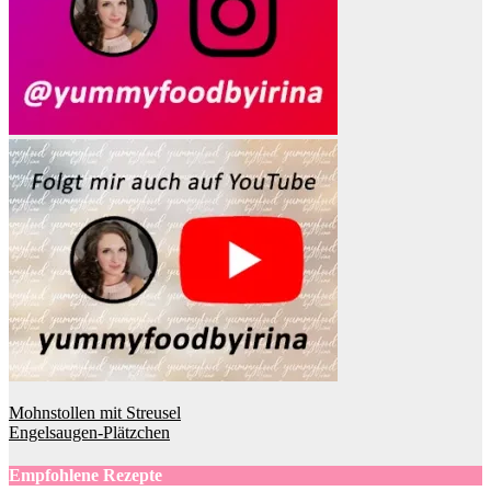
Beitragsnavigation
Mohnstollen mit Streusel
Engelsaugen-Plätzchen
Empfohlene Rezepte