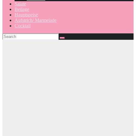
Salate
Beilage
Hauptspeise
Aufstrich/ Marmelade
Cocktail