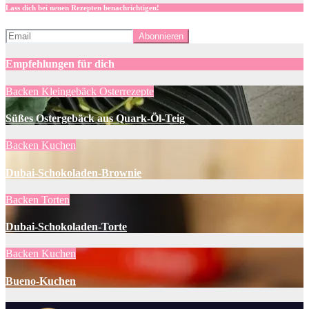
Lass dich bei neuen Rezepten benachrichtigen!
Empfehlungen für dich
Backen
Kleingebäck
Osterrezepte
Süßes Ostergebäck aus Quark-Öl-Teig
Backen
Kuchen
Dubai-Schokoladen-Brownie
Backen
Torten
Dubai-Schokoladen-Torte
Backen
Kuchen
Bueno-Kuchen