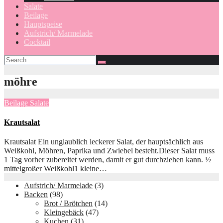
Salate
Beilage
Hauptspeise
Aufstrich/ Marmelade
Cocktail
möhre
Beilage
Salate
Krautsalat
Krautsalat Ein unglaublich leckerer Salat, der hauptsächlich aus
Weißkohl, Möhren, Paprika und Zwiebel besteht.Dieser Salat muss
1 Tag vorher zubereitet werden, damit er gut durchziehen kann. ½
mittelgroßer Weißkohl1 kleine…
Aufstrich/ Marmelade
(3)
Backen
(98)
Brot / Brötchen
(14)
Kleingebäck
(47)
Kuchen
(31)