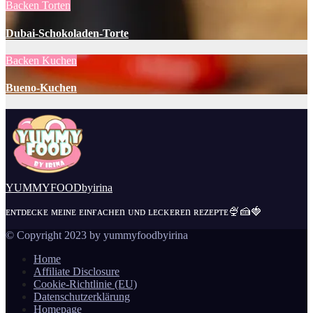
Backen
Torten
Dubai-Schokoladen-Torte
Backen
Kuchen
Bueno-Kuchen
YUMMYFOODbyirina
ᴇɴᴛᴅᴇᴄᴋᴇ ᴍᴇɪɴᴇ ᴇɪɴғᴀᴄʜᴇn ᴜɴᴅ ʟᴇᴄᴋᴇʀᴇn ʀᴇᴢᴇᴘᴛᴇ🍨🍰🍓
© Copyright 2023 by yummyfoodbyirina
Home
Affiliate Disclosure
Cookie-Richtlinie (EU)
Datenschutzerklärung
Homepage