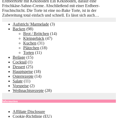
Erdbeertorte mit Keksboden Ein Keksboden, darauf eine
Frischkäse-Sahne-Creme. Abschließend mit einer Erdbeer-
Fruchtschicht. Die Torte ist eine no-Bake Torte, ist in der
Zubereitung total einfach und schnell. Es lässt sich auch…
Aufstrich/ Marmelade
(3)
Backen
(98)
Brot / Brötchen
(14)
Kleingebäck
(47)
Kuchen
(31)
Plätzchen
(18)
Torten
(11)
Beilage
(15)
Cocktail
(1)
Dessert
(25)
Hauptspeise
(18)
Osterrezepte
(14)
Salate
(11)
Vorspeise
(2)
Weihnachtsrezepte
(28)
Information
Affiliate Disclosure
Cookie-Richtlinie (EU)