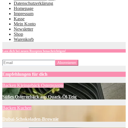
Datenschutzerklärung
Homepage
Impressum
Kasse
Mein Konto
Newsletter
Shop
Warenkorb
Lass dich bei neuen Rezepten benachrichtigen!
Empfehlungen für dich
Backen
Kleingebäck
Osterrezepte
Süßes Ostergebäck aus Quark-Öl-Teig
Backen
Kuchen
Dubai-Schokoladen-Brownie