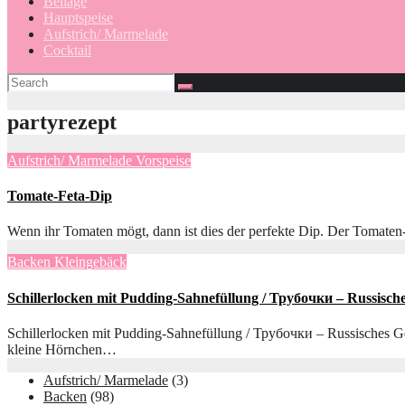
Beilage
Hauptspeise
Aufstrich/ Marmelade
Cocktail
partyrezept
Aufstrich/ Marmelade
Vorspeise
Tomate-Feta-Dip
Wenn ihr Tomaten mögt, dann ist dies der perfekte Dip. Der Tomaten-F
Backen
Kleingebäck
Schillerlocken mit Pudding-Sahnefüllung / Трубочки – Russisch
Schillerlocken mit Pudding-Sahnefüllung / Трубочки – Russisches Geb
kleine Hörnchen…
Aufstrich/ Marmelade
(3)
Backen
(98)