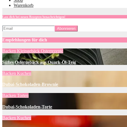
Shop
Warenkorb
Lass dich bei neuen Rezepten benachrichtigen!
Empfehlungen für dich
Backen
Kleingebäck
Osterrezepte
Süßes Ostergebäck aus Quark-Öl-Teig
Backen
Kuchen
Dubai-Schokoladen-Brownie
Backen
Torten
Dubai-Schokoladen-Torte
Backen
Kuchen