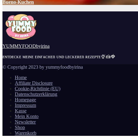
Bueno-Kuchen
YUMMYFOODbyirina
ᴇɴᴛᴅᴇᴄᴋᴇ ᴍᴇɪɴᴇ ᴇɪɴғᴀᴄʜᴇn ᴜɴᴅ ʟᴇᴄᴋᴇʀᴇn ʀᴇᴢᴇᴘᴛᴇ🍨🍰🍓
© Copyright 2023 by yummyfoodbyirina
Home
Affiliate Disclosure
Cookie-Richtlinie (EU)
Datenschutzerklärung
Homepage
Impressum
Kasse
Mein Konto
Newsletter
Shop
Warenkorb