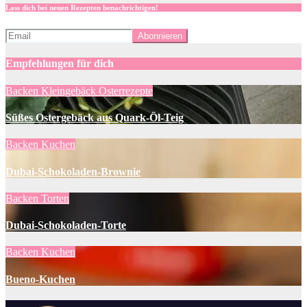
Lass dich bei neuen Rezepten benachrichtigen!
Empfehlungen für dich
Backen
Kleingebäck
Osterrezepte
Süßes Ostergebäck aus Quark-Öl-Teig
Backen
Kuchen
Dubai-Schokoladen-Brownie
Backen
Torten
Dubai-Schokoladen-Torte
Backen
Kuchen
Bueno-Kuchen