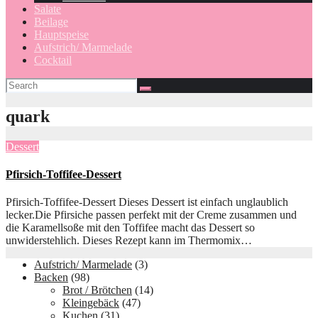
Salate
Beilage
Hauptspeise
Aufstrich/ Marmelade
Cocktail
quark
Dessert
Pfirsich-Toffifee-Dessert
Pfirsich-Toffifee-Dessert Dieses Dessert ist einfach unglaublich
lecker.Die Pfirsiche passen perfekt mit der Creme zusammen und
die Karamellsoße mit den Toffifee macht das Dessert so
unwiderstehlich. Dieses Rezept kann im Thermomix…
Aufstrich/ Marmelade
(3)
Backen
(98)
Brot / Brötchen
(14)
Kleingebäck
(47)
Kuchen
(31)