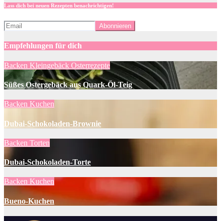
Lass dich bei neuen Rezepten benachrichtigen!
Empfehlungen für dich
Backen
Kleingebäck
Osterrezepte
Süßes Ostergebäck aus Quark-Öl-Teig
Backen
Kuchen
Dubai-Schokoladen-Brownie
Backen
Torten
Dubai-Schokoladen-Torte
Backen
Kuchen
Bueno-Kuchen