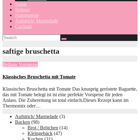
Salate
Beilage
Hauptspeise
Aufstrich/ Marmelade
Cocktail
saftige bruschetta
Beilage
Vorspeise
Klassisches Bruschetta mit Tomate
Klassisches Bruschetta mit Tomate Das knusprig geröstete Baguette,
das mit Tomate belegt ist ist eine perfekte Vorspeise für jeden
Anlass. Die Zubereitung ist total einfach.Dieses Rezept kann im
Thermomix oder…
Aufstrich/ Marmelade
(3)
Backen
(98)
Brot / Brötchen
(14)
Kleingebäck
(47)
Kuchen
(31)