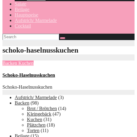
Salate
Beilage
Hauptspeise
Aufstrich/ Marmelade
Cocktail
schoko-haselnusskuchen
Backen
Kuchen
Schoko-Haselnusskuchen
Schoko-Haselnusskuchen
Aufstrich/ Marmelade
(3)
Backen
(98)
Brot / Brötchen
(14)
Kleingebäck
(47)
Kuchen
(31)
Plätzchen
(18)
Torten
(11)
Beilage
(15)