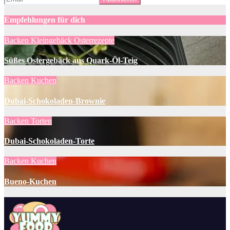
Empfehlungen für dich
Backen
Kleingebäck
Osterrezepte
Süßes Ostergebäck aus Quark-Öl-Teig
Backen
Kuchen
Dubai-Schokoladen-Brownie
Backen
Torten
Dubai-Schokoladen-Torte
Backen
Kuchen
Bueno-Kuchen