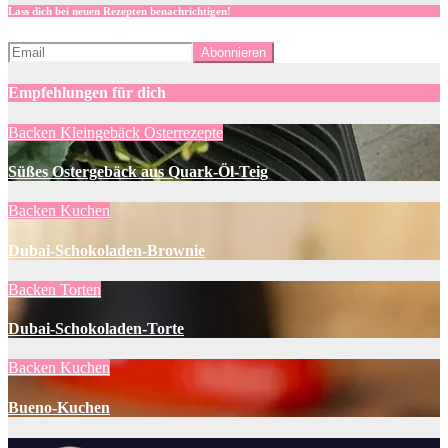
Lass dich bei neuen Rezepten benachrichtigen!
Empfehlungen für dich
Backen
Kleingebäck
Osterrezepte
Süßes Ostergebäck aus Quark-Öl-Teig
Backen
Kuchen
Dubai-Schokoladen-Brownie
Backen
Torten
Dubai-Schokoladen-Torte
Backen
Kuchen
Bueno-Kuchen