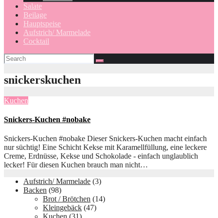
Salate
Beilage
Hauptspeise
Aufstrich/ Marmelade
Cocktail
snickerskuchen
Kuchen
Snickers-Kuchen #nobake
Snickers-Kuchen #nobake Dieser Snickers-Kuchen macht einfach
nur süchtig! Eine Schicht Kekse mit Karamellfüllung, eine leckere
Creme, Erdnüsse, Kekse und Schokolade - einfach unglaublich
lecker! Für diesen Kuchen brauch man nicht…
Aufstrich/ Marmelade
(3)
Backen
(98)
Brot / Brötchen
(14)
Kleingebäck
(47)
Kuchen
(31)