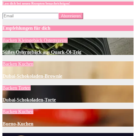
Lass dich bei neuen Rezepten benachrichtigen!
Empfehlungen für dich
Backen
Kleingebäck
Osterrezepte
Süßes Ostergebäck aus Quark-Öl-Teig
Backen
Kuchen
Dubai-Schokoladen-Brownie
Backen
Torten
Dubai-Schokoladen-Torte
Backen
Kuchen
Bueno-Kuchen