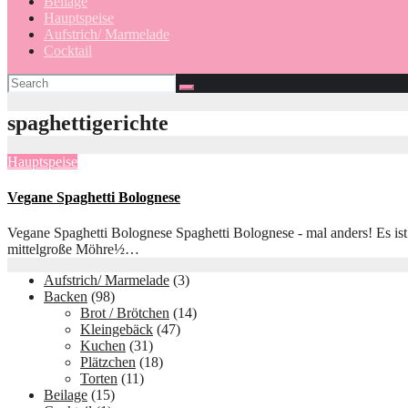
Beilage
Hauptspeise
Aufstrich/ Marmelade
Cocktail
spaghettigerichte
Hauptspeise
Vegane Spaghetti Bolognese
Vegane Spaghetti Bolognese Spaghetti Bolognese - mal anders! Es ist
mittelgroße Möhre½…
Aufstrich/ Marmelade
(3)
Backen
(98)
Brot / Brötchen
(14)
Kleingebäck
(47)
Kuchen
(31)
Plätzchen
(18)
Torten
(11)
Beilage
(15)