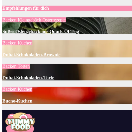
Empfehlungen für dich
Backen
Kleingebäck
Osterrezepte
Süßes Ostergebäck aus Quark-Öl-Teig
Backen
Kuchen
Dubai-Schokoladen-Brownie
Backen
Torten
Dubai-Schokoladen-Torte
Backen
Kuchen
Bueno-Kuchen