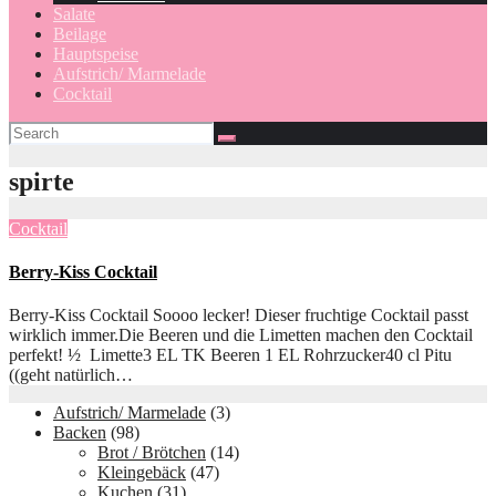
Salate
Beilage
Hauptspeise
Aufstrich/ Marmelade
Cocktail
spirte
Cocktail
Berry-Kiss Cocktail
Berry-Kiss Cocktail Soooo lecker! Dieser fruchtige Cocktail passt
wirklich immer.Die Beeren und die Limetten machen den Cocktail
perfekt! ½ Limette3 EL TK Beeren 1 EL Rohrzucker40 cl Pitu
((geht natürlich…
Aufstrich/ Marmelade
(3)
Backen
(98)
Brot / Brötchen
(14)
Kleingebäck
(47)
Kuchen
(31)