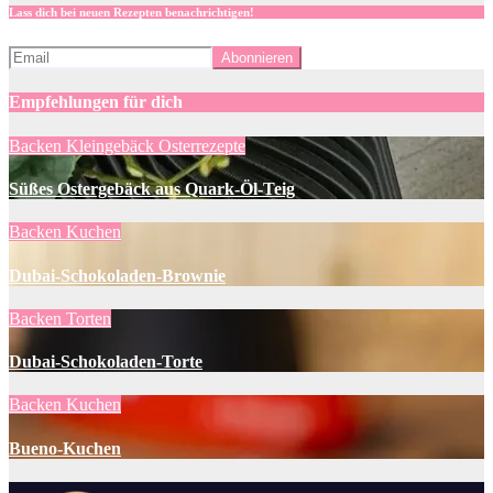
Lass dich bei neuen Rezepten benachrichtigen!
Empfehlungen für dich
Backen
Kleingebäck
Osterrezepte
Süßes Ostergebäck aus Quark-Öl-Teig
Backen
Kuchen
Dubai-Schokoladen-Brownie
Backen
Torten
Dubai-Schokoladen-Torte
Backen
Kuchen
Bueno-Kuchen